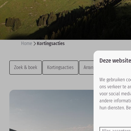
Home
Kortingsacties
Deze website
Zoek & boek
Kortingsacties
Arrangementen
We gebruiken coo
ons verkeer te a
voor social med
andere informati
hun diensten. Be