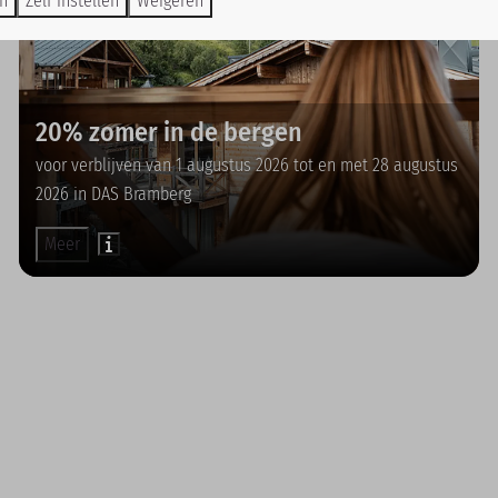
en
Zelf instellen
Weigeren
20% zomer in de bergen
voor verblijven van 1 augustus 2026 tot en met 28 augustus
2026 in DAS Bramberg
Meer