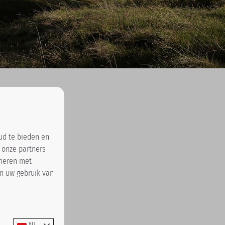
ud te bieden en
 onze partners
ineren met
an uw gebruik van